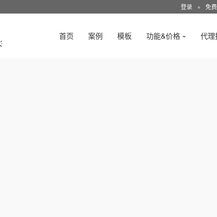
登录
●
免费
首页
案例
模板
功能&价格
代理
3