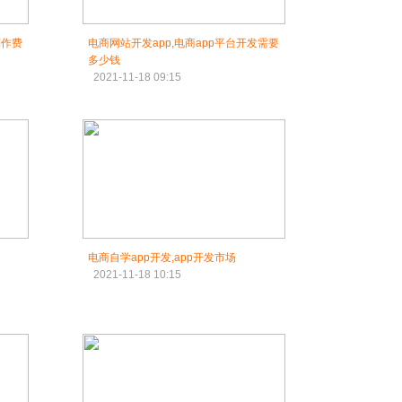
制作费
电商网站开发app,电商app平台开发需要
多少钱
2021-11-18 09:15
电商自学app开发,app开发市场
2021-11-18 10:15