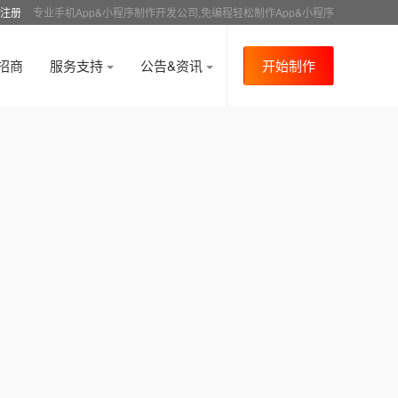
注册
专业手机App&小程序制作开发公司,免编程轻松制作App&小程序
招商
服务支持
公告&资讯
开始制作