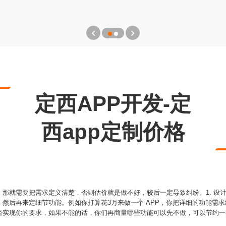
定西APP开发-定
西app定制价格
那就需要把需求定义清楚，否则估价就是做不好，较后一定导致纠纷。1. 设计要求
然后再来定细节功能。例如你打算花3万来做一个 APP，你把详细的功能需
否实现你的要求，如果不能的话，你们再商量哪些功能可以先不做，可以节约一