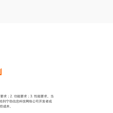
；2. 功能要求；3. 性能要求。当
求给到宁劲信息科技网络公司开发者或
些成本。