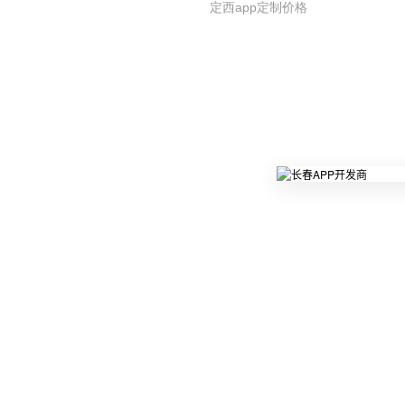
定西app定制价格