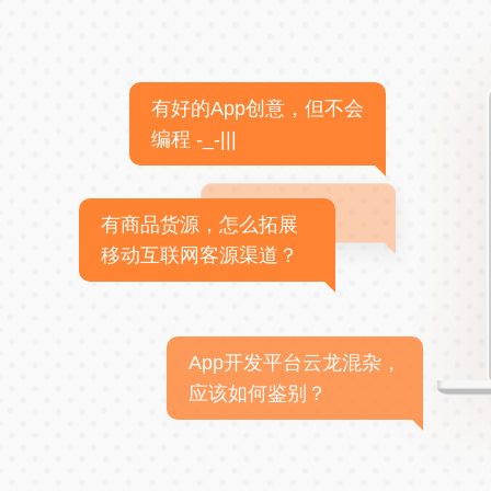
有好的App创意，但不会
编程 -_-|||
有商品货源，怎么拓展
移动互联网客源渠道？
App开发平台云龙混杂，
应该如何鉴别？