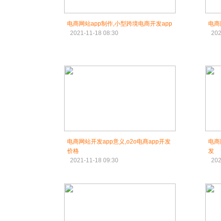
电商网站app制作,小型跨境电商开发app
电商
2021-11-18 08:30
202
电商网站开发app意义,o2o电商app开发
电商
价格
发
2021-11-18 09:30
202