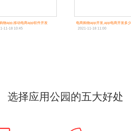
购物app,移动电商app软件开发
电商购物app开发,app电商开发多
1-11-18 10:45
2021-11-18 11:00
选择应用公园的五大好处