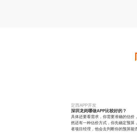
定西APP开发
深圳龙岗哪做APP比较好的？
具体还要看需求，你需要准确的估价，
然还有一种估价方式，你先确定预算，
者项目经理，他会去判断你的预算能