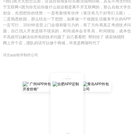
+我们就天天想怎么加，话说目前很多巨头都没搞明白呢，其实不用太纠结
于互联网+因为你无论你做什么创业都是离不开互联网的，那么在校大学生
创业，先想想你的优势：一是有激情有伙伴（谁没有几个好哥们儿呢），
二是熟悉校园，那么结合一下想想，如果做一个校园生活服务平台的APP
一定可行，10分钟送货上门会很有吸引力的，有了方向再真正考虑技术问
题，自己找人开发是很不现实的，时间成本会非常高，时间很短，成本也
不高就可以解决你所有的技术问题了 自己看看吧 帮到你了 请采纳我阿
网上开个店，团队的话可以做个商城，毕竟是网落时代了
河北app软件制作公司