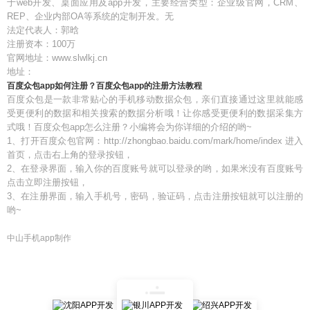
于web开发、桌面应用及app开发，主要经营类型：企业级官网，CRM、
REP、企业内部OA等系统的定制开发。无
法定代表人：郭晗
注册资本：100万
官网地址：www.slwlkj.cn
地址：
百度众包app如何注册？百度众包app的注册方法教程
百度众包是一款非常贴心的手机移动数据众包，亲们直接通过这里就能感
受更便利的数据和相关搜索的数据分析哦！让你感受更便利的数据采集方
式哦！百度众包app怎么注册？小编将会为你详细的介绍的哟~
1、打开百度众包官网：http://zhongbao.baidu.com/mark/home/index 进入
首页，点击右上角的登录按钮，
2、在登录界面，输入你的百度账号就可以登录的哟，如果米没有百度账号
点击立即注册按钮，
3、在注册界面，输入手机号，密码，验证码，点击注册按钮就可以注册的
哟~
中山手机app制作