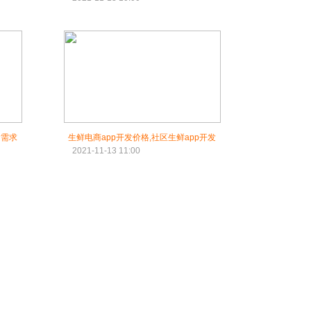
发需求
生鲜电商app开发价格,社区生鲜app开发
2021-11-13 11:00