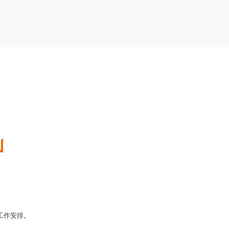
工作安排。