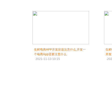
生鲜电商APP开发应该注意什么,开发一
生鲜
个电商App需要注意什么
开发
2021-11-13 10:15
202