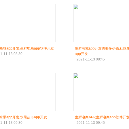
商城app开发,生鲜电商app软件开发
生鲜商城app开发需要多少钱,社区
1-11-13 08:30
app开发
2021-11-13 08:45
水果app开发,水果超市app开发
生鲜电商APP,生鲜电商app软件开
1-11-13 09:30
2021-11-13 09:45