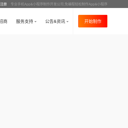
注册
专业手机App&小程序制作开发公司,免编程轻松制作App&小程序
招商
服务支持
公告&资讯
开始制作