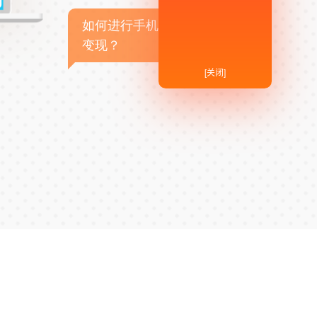
如何进行手机APP商业
变现？
[关闭]