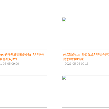
app软件开发需要多少钱_APP软件
外卖制作app_外卖配送APP软件开
会需要多少钱
要怎样的功能呢
1-05-05 09:00
2021-05-05 09:15