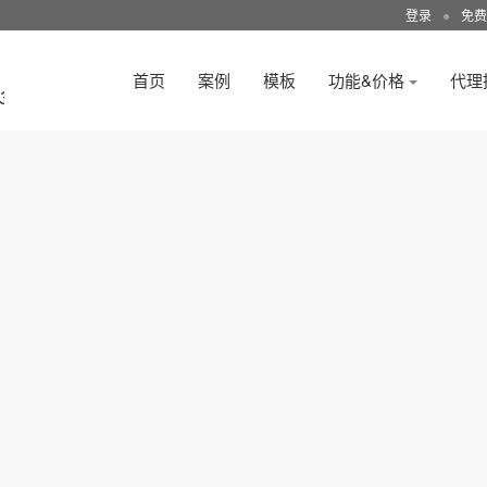
登录
●
免费
首页
案例
模板
功能&价格
代理
3