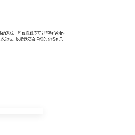
能的系统，和傻瓜程序可以帮助你制作
、多总结。以后我还会详细的介绍有关