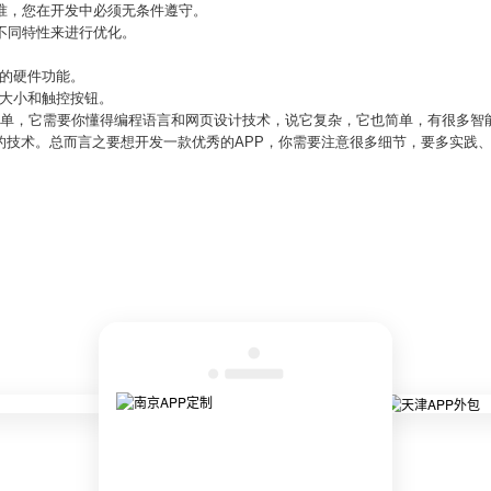
标准，您在开发中必须无条件遵守。
据不同特性来进行优化。
持的硬件功能。
的大小和触控按钮。
不简单，它需要你懂得编程语言和网页设计技术，说它复杂，它也简单，有很多智
的技术。总而言之要想开发一款优秀的APP，你需要注意很多细节，要多实践