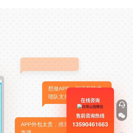
想做APP，但没有技术
团队支持
在线咨询
售前咨询热线
13590461663
APP外包太贵，感觉不
靠谱