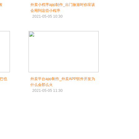
发
外卖小程序app制作_出门旅游时你应该
会用到这些小程序
2021-05-05 10:30
巴巴也
外卖平台app制作_外卖APP软件开发为
什么会那么火
2021-05-05 11:30