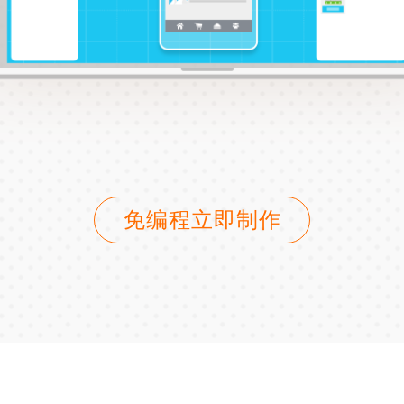
免编程立即制作