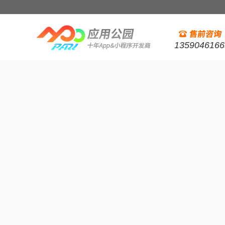
1359046166