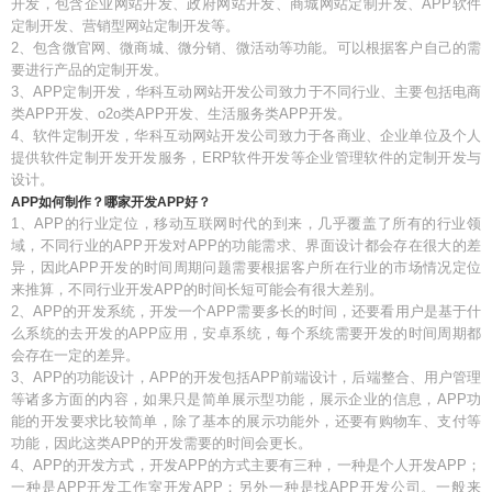
开发，包含企业网站开发、政府网站开发、商城网站定制开发、APP软件
定制开发、营销型网站定制开发等。
2、包含微官网、微商城、微分销、微活动等功能。可以根据客户自己的需
要进行产品的定制开发。
3、APP定制开发，华科互动网站开发公司致力于不同行业、主要包括电商
类APP开发、o2o类APP开发、生活服务类APP开发。
4、软件定制开发，华科互动网站开发公司致力于各商业、企业单位及个人
提供软件定制开发开发服务，ERP软件开发等企业管理软件的定制开发与
设计。
APP如何制作？哪家开发APP好？
1、APP的行业定位，移动互联网时代的到来，几乎覆盖了所有的行业领
域，不同行业的APP开发对APP的功能需求、界面设计都会存在很大的差
异，因此APP开发的时间周期问题需要根据客户所在行业的市场情况定位
来推算，不同行业开发APP的时间长短可能会有很大差别。
2、APP的开发系统，开发一个APP需要多长的时间，还要看用户是基于什
么系统的去开发的APP应用，安卓系统，每个系统需要开发的时间周期都
会存在一定的差异。
3、APP的功能设计，APP的开发包括APP前端设计，后端整合、用户管理
等诸多方面的内容，如果只是简单展示型功能，展示企业的信息，APP功
能的开发要求比较简单，除了基本的展示功能外，还要有购物车、支付等
功能，因此这类APP的开发需要的时间会更长。
4、APP的开发方式，开发APP的方式主要有三种，一种是个人开发APP；
一种是APP开发工作室开发APP；另外一种是找APP开发公司。一般来