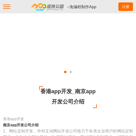
--免编程制作App
注册
香港app开发_南京app
开发公司介绍
香港app开发
南京app开发公司介绍
1、网站定制开发，华科互动网站开发公司致力于各类企业用户的网站定制