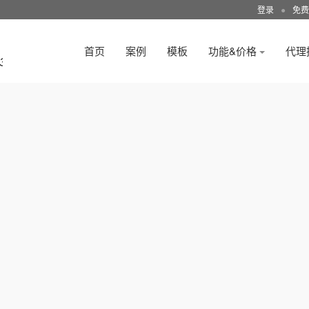
登录
●
免费
首页
案例
模板
功能&价格
代理
3