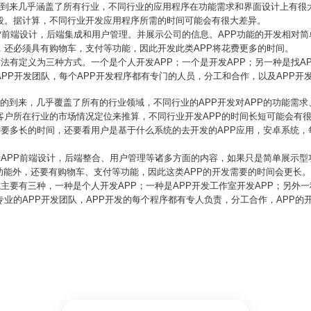
代的到来几乎涵盖了所有行业，不同行业的应用程序在功能需求和界面设计上有很
间段。据计算，不同行业开发应用程序所需的时间可能会有很大差异。
APP前端设计，后端集成和用户管理。并展示公司的信息。APP功能的开发相对
，还必须具有购物车，支付等功能，因此开发此类APP将花费更多的时间。
要方法有定义为三种方式。一个是个人开发APP；一个是开发APP；另一种是找
APP开发团队，每个APP开发程序都有专门的人员，分工和合作，以及APP开
代的到来，几乎覆盖了所有的行业领域，不同行业的APP开发对APP的功能需
客户所在行业的市场情况定位来推算，不同行业开发APP的时间长短可能会有
P需要多长的时间，还要看用户是基于什么系统的去开发的APP应用，安卓系统
包括APP前端设计，后端整合、用户管理等诸多方面的内容，如果只是简单展示型
功能外，还要有购物车、支付等功能，因此这类APP的开发需要的时间会更长。
式主要有三种，一种是个人开发APP；一种是APP开发工作室开发APP；另外
专业的APP开发团队，APP开发的每个程序都有专人负责，分工合作，APP