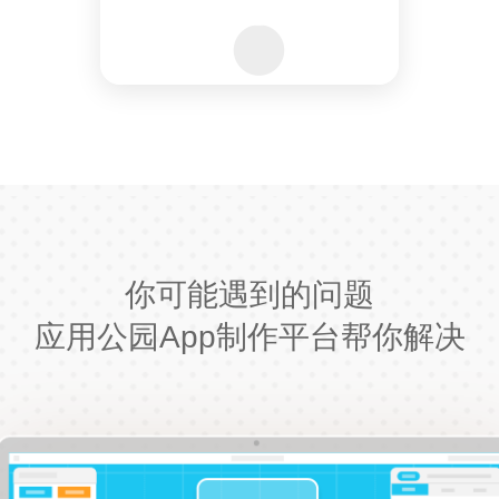
你可能遇到的问题
应用公园App制作平台帮你解决