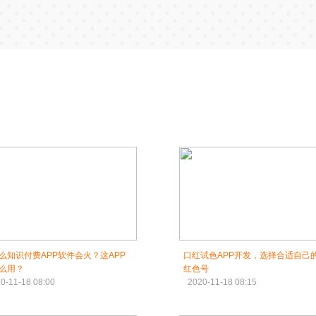
么知识付费APP软件会火？这APP
口红试色APP开发，选择合适自己
么用？
红色号
0-11-18 08:00
2020-11-18 08:15