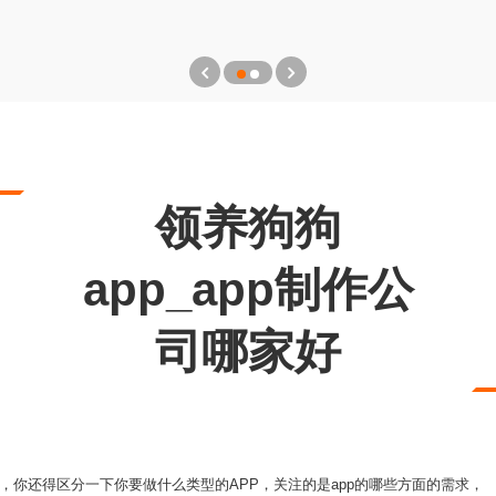
领养狗狗
app_app制作公
司哪家好
，你还得区分一下你要做什么类型的APP，关注的是app的哪些方面的需求，