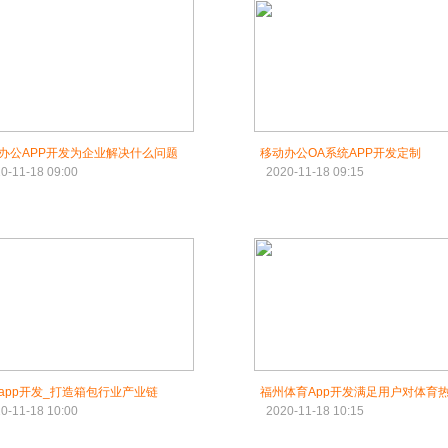
办公APP开发为企业解决什么问题
移动办公OA系统APP开发定制
0-11-18 09:00
2020-11-18 09:15
app开发_打造箱包行业产业链
福州体育App开发满足用户对体育
0-11-18 10:00
2020-11-18 10:15