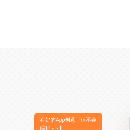
有好的App创意，但不会
编程 -_-|||