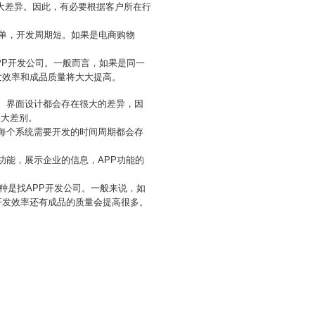
大差异。因此，有必要根据客户所在行
简单，开发周期短。如果是电商购物
APP开发公司。一般而言，如果是同一
发效率和成品质量将大大提高。
求、界面设计都会存在很大的差异，因
很大差别。
，每个系统需要开发的时间周期都会存
功能，展示企业的信息，APP功能的
一种是找APP开发公司。一般来说，如
的开发效率还有成品的质量会提高很多。