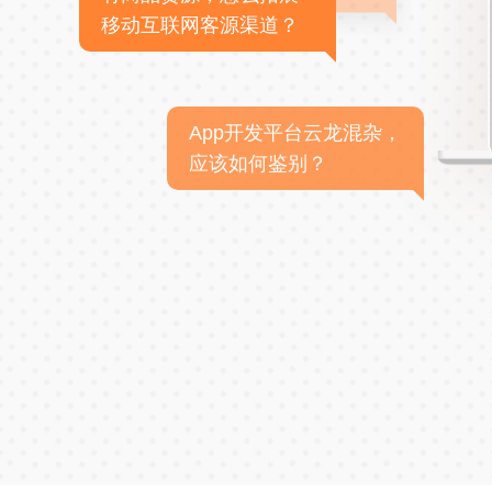
移动互联网客源渠道？
App开发平台云龙混杂，
应该如何鉴别？