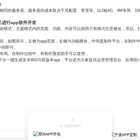
格
相同的服务器。服务器的成本取决于其配置、带宽等。以2核4G、4M专用、10
己进行app软件开发
自由模式，主题模式内的页面、功能、内容可以按照只有模式任意修改，所以，
后，如图所示，左侧为app页面，右侧为功能模块，中间是制作平台，在制作
中间即可。
版布局。在制作过程中，有制作预览助手可以使用，
平台一键生成安卓和iOS双版本app，平台还为大家提供运营管理后台、应用统