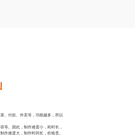
点菜、付款、外卖等，功能越多，所以
内容等。因此，制作难度小，耗时长，
作，制作难度大，制作时间长，价格贵。