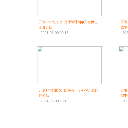
开发app的企业_企业管理App开发促进
开发
企业升级
成本
2021-06-09 09:15
202
开发app的团队_如果有一个APP开发的
开发
好想法
AP
2021-06-09 10:15
202