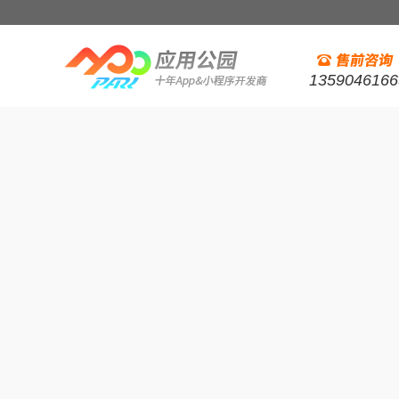
1359046166