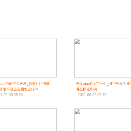
app电商平台开发_母婴社区电商
开发app的上市公司_APP开发的成
P开发平台正在圈地进行中
哪些因素影响
1-06-09 08:30
2021-06-09 08:45