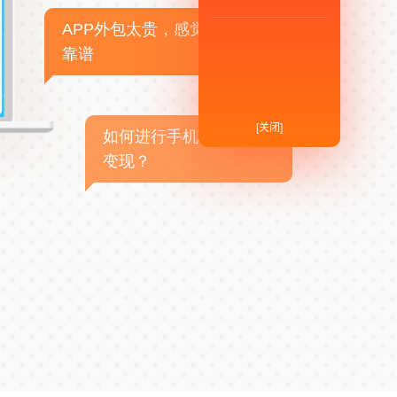
APP外包太贵，感觉不
靠谱
[关闭]
如何进行手机APP商业
变现？