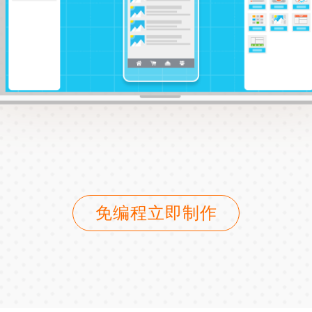
免编程立即制作