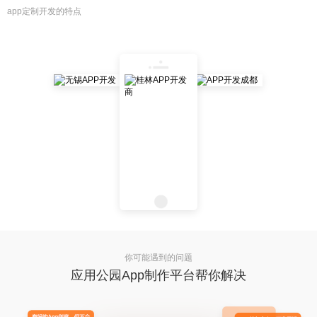
app定制开发的特点
你可能遇到的问题
应用公园App制作平台帮你解决