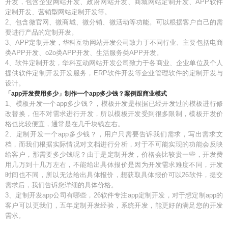
开发，包含企业网站开发、政府网站开发、商城网站定制开发、APP软件
定制开发、营销型网站定制开发等。
2、包含微官网、微商城、微分销、微活动等功能。可以根据客户自己的需
要进行产品的定制开发。
3、APP定制开发，华科互动网站开发公司致力于不同行业、主要包括电商
类APP开发、o2o类APP开发、生活服务类APP开发。
4、软件定制开发，华科互动网站开发公司致力于各商业、企业单位及个人
提供软件定制开发开发服务，ERP软件开发等企业管理软件的定制开发与
设计。
「app开发费用多少」制作一个app多少钱？案例跟商业模式
1、模板开发一个app多少钱？，模板开发是根据已经开发过的模板进行修
改替换，但不对需求进行开发，所以模板开发受到很多限制，模板开发价
格也比较便宜，通常是在几千块钱左右。
2、定制开发一个app多少钱？，用户只需要告诉我们需求，写出需求文
档，而我们根据实际情况对文档进行分析，对于不可能实现的功能会反映
给客户，那需要多少钱呢？由于是定制开发，价格会比较贵一些，开发费
用几万到十几万左右，不能给出具体报价是因为开发需求难度不同，开发
时间也不同，所以无法给出具体报价，想获取具体报价可以26软件，提交
需求后，我们告诉您详细的具体价格。
3、定制开发app公司有哪些，26软件专注app定制开发，对于想定制app的
客户可以更我们，五年定制开发经验，系统开发，能更好的满足您的开发
需求。