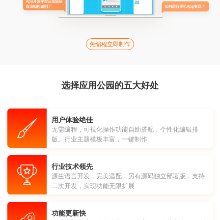
免编程立即制作
选择应用公园的五大好处
用户体验绝佳
无需编程，可视化操作功能自助搭配，个性化编辑排
版。行业主题模板丰富，一键制作
行业技术领先
源生语言开发，完美适配，另有源码独立部署版，支持
二次开发，实现功能无限扩展
功能更新快