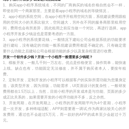
1、购买app小程序系统域名，不同的厂商购买的域名价格自然会不一样，
即使在同一个商家那里。主要是看app小程序的域名的等级情况，
2、app小程的系统空间，在app小程序开租用空间方面，系统建设费用跟租
用的空间大小的关系比较大，空间越大，另外在不同的服务商那里租用空
间，费用也会有所差异，因此租用之前应当做一个对比，再进行选择。app
小程序开发多少钱这也是需要考虑的一方面。
3、app小程序的系统要花钱，一般情况下建站公司会根据系统的功能要求
进行建站，没有确定的功能一般系统建设费用都是不确定的。只有确定需
要什么功能之后建站公司会根据功能的多少以及复杂程度进行收费。
开发一个软件多少钱？开发一个小程序一般需要多少钱呢？
1、模板开发，一般几千到一万左右。优点是价格便宜，操作简单，能快速
上线。缺点也有，功能固定无法修改，并不属于购买者本人，要按年租
费。
2、定制开发，定制开发的小程序可以根据客户的实际所需功能为您量身定
造，该类型开发，因为排版，功能需求，UI页面设计的复杂性，一般研发
费用都在1.5万以上，当然，目前小程序的开发成本是与功能、页面的多少
成正比关系的，如果需要开发的小程序功能并不多，反之亦然。
3、开发周期，在开发周期上，小程序的开发周期平均为4个星期，小程序
是一次开发，多种终端适配，APP则需要逐一调试;作为商家比较关心的开
发费用，通过也不会超过5万元，而一款好的APP的成本至少会超过十万
元。