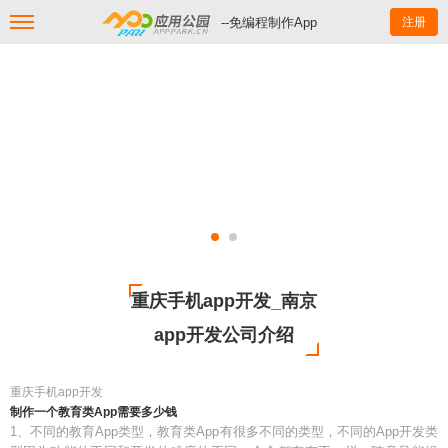
--免编程制作App
注册
重庆手机app开发_南京
app开发公司介绍
重庆手机app开发
制作一个教育类App需要多少钱
1、不同的教育App类型，教育类App有很多不同的类型，不同的App开发类