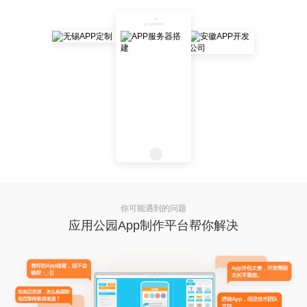
你可能遇到的问题
应用公园App制作平台帮你解决