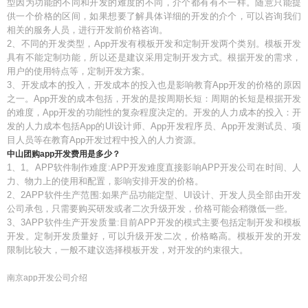
型因为功能的不同和开发的难度的不同，介个都有有不一样。随意只能提
供一个价格的区间，如果想要了解具体详细的开发的介个，可以咨询我们
相关的服务人员，进行开发前价格咨询。
2、不同的开发类型，App开发有模板开发和定制开发两个类别。模板开发
具有不能定制功能，所以还是建议采用定制开发方式。根据开发的需求，
用户的使用特点等，定制开发方案。
3、开发成本的投入，开发成本的投入也是影响教育App开发的价格的原因
之一。App开发的成本包括，开发的是按周期长短：周期的长短是根据开发
的难度，App开发的功能性的复杂程度决定的。开发的人力成本的投入：开
发的人力成本包括App的UI设计师、App开发程序员、App开发测试员、项
目人员等在教育App开发过程中投入的人力资源。
中山团购app开发费用是多少？
1、1。APP软件制作难度:APP开发难度直接影响APP开发公司在时间、人
力、物力上的使用和配置，影响安排开发的价格。
2、2APP软件生产范围:如果产品功能定型、UI设计、开发人员全部由开发
公司承包，只需要购买研发或者二次升级开发，价格可能会稍微低一些。
3、3APP软件生产开发质量:目前APP开发的模式主要包括定制开发和模板
开发。定制开发质量好，可以升级开发二次，价格略高。模板开发的开发
限制比较大，一般不建议选择模板开发，对开发的约束很大。
南京app开发公司介绍