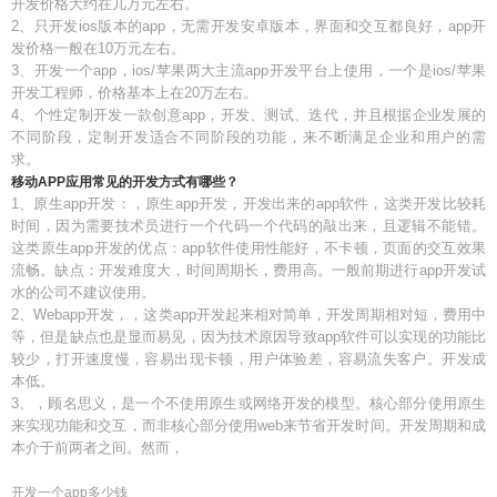
开发价格大约在几万元左右。
2、只开发ios版本的app，无需开发安卓版本，界面和交互都良好，app开
发价格一般在10万元左右。
3、开发一个app，ios/苹果两大主流app开发平台上使用，一个是ios/苹果
开发工程师，价格基本上在20万左右。
4、个性定制开发一款创意app，开发、测试、迭代，并且根据企业发展的
不同阶段，定制开发适合不同阶段的功能，来不断满足企业和用户的需
求。
移动APP应用常见的开发方式有哪些？
1、原生app开发：，原生app开发，开发出来的app软件，这类开发比较耗
时间，因为需要技术员进行一个代码一个代码的敲出来，且逻辑不能错。
这类原生app开发的优点：app软件使用性能好，不卡顿，页面的交互效果
流畅。缺点：开发难度大，时间周期长，费用高。一般前期进行app开发试
水的公司不建议使用。
2、Webapp开发，，这类app开发起来相对简单，开发周期相对短，费用中
等，但是缺点也是显而易见，因为技术原因导致app软件可以实现的功能比
较少，打开速度慢，容易出现卡顿，用户体验差，容易流失客户。开发成
本低。
3、，顾名思义，是一个不使用原生或网络开发的模型。核心部分使用原生
来实现功能和交互，而非核心部分使用web来节省开发时间。开发周期和成
本介于前两者之间。然而，
开发一个app多少钱