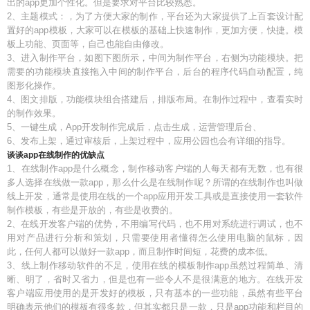
出的app更加个性化。但是要求对平台比较熟悉。
2、主题模式：，为了方便大家的制作，平台还为大家提供了上百套设计配
置好的app模板，大家可以在模板的基础上快速制作，更加方便，快捷。模
板上功能、页面等，自己也能自由修改。
3、进入制作平台，如图下图所示，中间为制作平台，右侧为功能模块。把
需要的功能模块直接拖入中间的制作平台，后台的程序代码自动配置，纯
图形化操作。
4、图文排版，功能模块组合搭建后，排版布局。在制作过程中，查看实时
的制作效果。
5、一键生成，App开发制作完成后，点击生成，运营管理后台、
6、发布上架，通过审核后，上架过程中，应用公园也会有详细的指导。
谈谈app在线制作的优缺点
1、在线制作app是什么概念，制作移动客户端的人每天都有无数，也有很
多人选择在线做一款app，那么什么是在线制作呢？所谓的在线制作也叫做
线上开发，通常是使用在线的一个app应用开发工具或是直接使用一套软件
制作模板，有些是开放的，有些是收费的。
2、在线开发客户端的优势，不用编写代码，也不用对系统进行调试，也不
用对产品进行分析和策划，只需要使用者懂得怎么使用电脑的鼠标，因
此，任何人都可以做好一款app，而且制作时间短，花费的成本低。
3、线上制作移动软件的不足，使用在线的模板制作app虽然过程简单、清
晰、明了，省时又省力，但是也有一些令人不是很满意的地方。在线开发
客户端应用使用的是开发好的模板，只有基本的一些功能，虽然有些平台
明确表示他们的模板有很多款，但其实都只是一款，只是app功能和栏目的