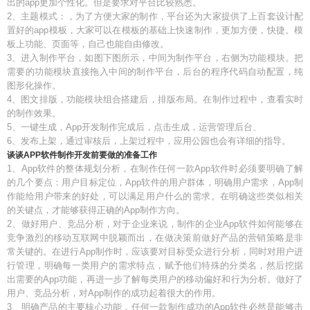
出的app更加个性化。但是要求对平台比较熟悉。
2、主题模式：，为了方便大家的制作，平台还为大家提供了上百套设计配
置好的app模板，大家可以在模板的基础上快速制作，更加方便，快捷。模
板上功能、页面等，自己也能自由修改。
3、进入制作平台，如图下图所示，中间为制作平台，右侧为功能模块。把
需要的功能模块直接拖入中间的制作平台，后台的程序代码自动配置，纯
图形化操作。
4、图文排版，功能模块组合搭建后，排版布局。在制作过程中，查看实时
的制作效果。
5、一键生成，App开发制作完成后，点击生成，运营管理后台、
6、发布上架，通过审核后，上架过程中，应用公园也会有详细的指导。
谈谈APP软件制作开发前要做的准备工作
1、App软件的整体规划分析，在制作任何一款App软件时必须要明确了解
的几个要点：用户目标定位，App软件的用户群体，明确用户需求，App制
作能给用户带来的好处，可以满足用户什么的需求。在明确这些类似相关
的关键点，才能够获得正确的App制作方向。
2、做好用户、竞品分析，对于企业来说，制作的企业App软件如何能够在
竞争激烈的移动互联网中脱颖而出，在做决策前做好产品的营销策略是非
常关键的。在进行App制作时，应该要对目标受众进行分析，同时对用户进
行管理，明确每一类用户的需求特点，赋予他们特殊的分类名，然后挖据
出需要的App功能，再进一步了解每类用户的移动偏好和行为分析。做好了
用户、竞品分析，对App制作的成功起着很大的作用。
3、明确产品的主要核心功能，任何一款制作成功的App软件必然是能够击