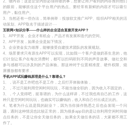
2、做内容；这是企业内部必须得做的事，想要让用户看到的内容推到他们
的眼前，能够抓住这个平台用户的热点。要经常有新鲜的内容才可以吸引
用户，黏住用户。
3、当然还有一些办法，简单例举：投放软文推广APP、组织APP相关的活
动策划、APP取名于描述设计····
互联网+知识分享——什么样的企业适合直接开发APP？
1、APP开发，企业才有机会，产品才有发展和迭代的空间。
2、APP开发，如果企业是如下情况，
3、企业资金实力雄厚，能够接受自建技术团队的发展规划。
4、场景要求只有原生APP可以实现，比如我一个客户是做奶茶生意的，他
们计划让客户在每次消费时，都可以扫码听到不同的声音故事。做社交和
参与感都可以涉及到的产品体验。那这种对于位置精准度、硬件权限、熄
屏播放都有要求，
手机APP试玩赚钱原理是什么？靠谱么？
1、，说不是工作吧也不是工作，之后打开体验体验，
2、，不过只能利用空闲时间玩玩，不能当做全职的，因为收入不固定的，
3、，个人觉得吧，挺靠谱的，为什么这样讲，不过我也有自己的工作，这
种只是空闲时间玩玩，也确实可以赚钱的，收入和自己付出成正比的。
4、笔者为什么说是我的副业？，因为当你操作熟悉之后也会发现一个问
题，遇到这种情况也比较正常的，因为很多app目的是让你利用空闲时间做
点任务的，不是让你全天做任务的，如果全天做任务的话，大家都不用工
作了。