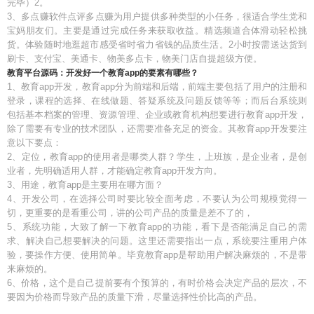
完毕）2。
3、多点赚软件点评多点赚为用户提供多种类型的小任务，很适合学生党和
宝妈朋友们。主要是通过完成任务来获取收益。精选频道合体滑动轻松挑
货。体验随时地逛超市感受省时省力省钱的品质生活。2小时按需送达货到
刷卡、支付宝、美通卡、物美多点卡，物美门店自提超级方便。
教育平台源码：开发好一个教育app的要素有哪些？
1、教育app开发，教育app分为前端和后端，前端主要包括了用户的注册和
登录，课程的选择、在线做题、答疑系统及问题反馈等等；而后台系统则
包括基本档案的管理、资源管理、企业或教育机构想要进行教育app开发，
除了需要有专业的技术团队，还需要准备充足的资金。其教育app开发要注
意以下要点：
2、定位，教育app的使用者是哪类人群？学生，上班族，是企业者，是创
业者，先明确适用人群，才能确定教育app开发方向。
3、用途，教育app是主要用在哪方面？
4、开发公司，在选择公司时要比较全面考虑，不要认为公司规模觉得一
切，更重要的是看重公司，讲的公司产品的质量是差不了的，
5、系统功能，大致了解一下教育app的功能，看下是否能满足自己的需
求、解决自己想要解决的问题。这里还需要指出一点，系统要注重用户体
验，要操作方便、使用简单。毕竟教育app是帮助用户解决麻烦的，不是带
来麻烦的。
6、价格，这个是自己提前要有个预算的，有时价格会决定产品的层次，不
要因为价格而导致产品的质量下滑，尽量选择性价比高的产品。