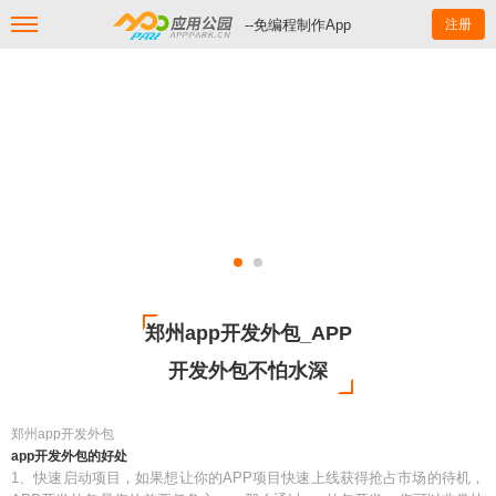
--免编程制作App
注册
郑州app开发外包_APP
开发外包不怕水深
郑州app开发外包
app开发外包的好处
1、快速启动项目，如果想让你的APP项目快速上线获得抢占市场的待机，