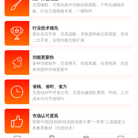
无需编程，可视化操作功能自助搭配，个性化编辑排
版。行业主题模板丰富，一键制作
行业技术领先
源生语言开发，完美适配，另有源码独立部署版，支持
二次开发，实现功能无限扩展
功能更新快
多种功能组件，交友聊天、在线客服、自营电商、信息
发布插件持续更新中
省钱、省时、省力
无需找APP开发公司、无需自建团队费用、时间、人力
成本均可节省90%
市场认可度高
荣获中国(深圳)科技创投创新大赛“一等奖”入选国家义
务教育教材《信息技术》