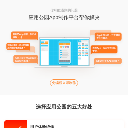
你可能遇到的问题
应用公园App制作平台帮你解决
免编程立即制作
选择应用公园的五大好处
用户体验绝佳