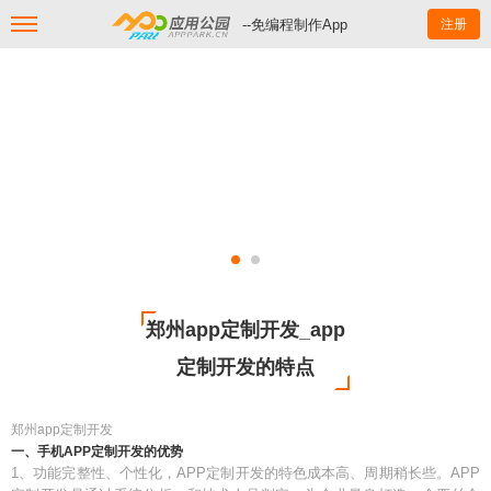
--免编程制作App
注册
郑州app定制开发_app
定制开发的特点
郑州app定制开发
一、手机APP定制开发的优势
1、功能完整性、个性化，APP定制开发的特色成本高、周期稍长些。APP