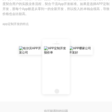
度契合用户的实践业务流程，契合干流App开发标准。如果是选择APP定制
开发，那每个App都是从零到一的全新开发，所以投入的本钱会很高，导致
价格也会比较高。
app定制开发的特点
你可能遇到的问题