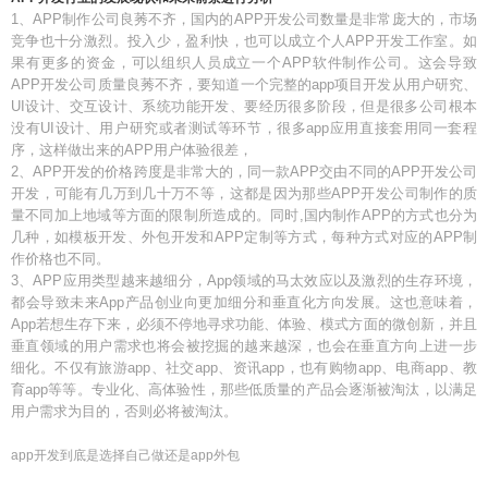
1、APP制作公司良莠不齐，国内的APP开发公司数量是非常庞大的，市场
竞争也十分激烈。投入少，盈利快，也可以成立个人APP开发工作室。如
果有更多的资金，可以组织人员成立一个APP软件制作公司。这会导致
APP开发公司质量良莠不齐，要知道一个完整的app项目开发从用户研究、
UI设计、交互设计、系统功能开发、要经历很多阶段，但是很多公司根本
没有UI设计、用户研究或者测试等环节，很多app应用直接套用同一套程
序，这样做出来的APP用户体验很差，
2、APP开发的价格跨度是非常大的，同一款APP交由不同的APP开发公司
开发，可能有几万到几十万不等，这都是因为那些APP开发公司制作的质
量不同加上地域等方面的限制所造成的。同时,国内制作APP的方式也分为
几种，如模板开发、外包开发和APP定制等方式，每种方式对应的APP制
作价格也不同。
3、APP应用类型越来越细分，App领域的马太效应以及激烈的生存环境，
都会导致未来App产品创业向更加细分和垂直化方向发展。这也意味着，
App若想生存下来，必须不停地寻求功能、体验、模式方面的微创新，并且
垂直领域的用户需求也将会被挖掘的越来越深，也会在垂直方向上进一步
细化。不仅有旅游app、社交app、资讯app，也有购物app、电商app、教
育app等等。专业化、高体验性，那些低质量的产品会逐渐被淘汰，以满足
用户需求为目的，否则必将被淘汰。
app开发到底是选择自己做还是app外包