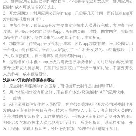
步。使用应用公园自己制作app软件，不需要等专业开发技术，使用应用公
园制作成本可以节省90%以上。
2、开发周期短：利用应用公园制作app，只需要几天时间，而传统的app开
发则需要花费数月时间。
3、更加个性化：传统app开发主要由专业技术人员进行完成，客户参与程
度低。使用应用公园自己制作app，所有的页面、功能、图文内容、排版布
局等有自己掌控，制作出来的app更加个性化，丰富多元。
4、功能丰富：传统app开发受制于成本，所以app功能有限。应用公园采用
平台化app制作模式，平台为大家提供了上百种开发好的app功能模块，用
户可以直接使用，自己选择功能拼图式制作app。
5、运营维护成本低：app上线后需要进行系统维护，同时功能内容更新需
要专业开发人员参与。而应用公园系统由平台统一维护功能，不需要开发
人员参与，成本低速度快。
浅谈APP开发的制作要点有哪些
1、原生制作和混编制作的区别，而混编开发制作是指使用HTML
5、用户体验相对没有那么好，现在客户多选择混编制作APP应用软件。
2、一般地，
3、APP应用软件制作的人员配置，客户都会关注APP开发公司对要制作开
发的APP应用软件项目有多少技术人员的投入，其实，决定技术人员的投
入是功能的复杂程度，工作量的多少。一般APP应用软件定制开发的项目
都会涉及的核心技术人员包括有UI设计师、系统分析师、系统构架师、开
发工程师、测试工程师等，另外还会有项目经理全程跟进这个项目。