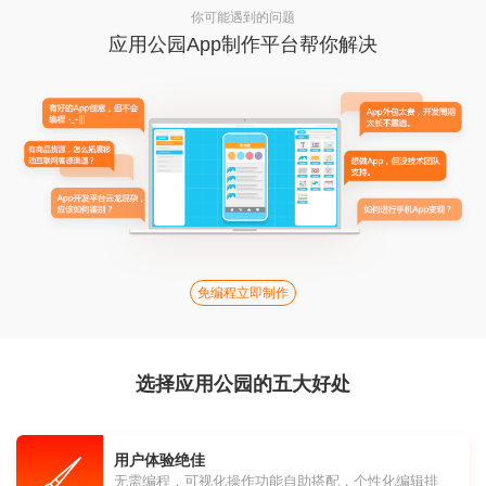
你可能遇到的问题
应用公园App制作平台帮你解决
免编程立即制作
选择应用公园的五大好处
用户体验绝佳
无需编程，可视化操作功能自助搭配，个性化编辑排