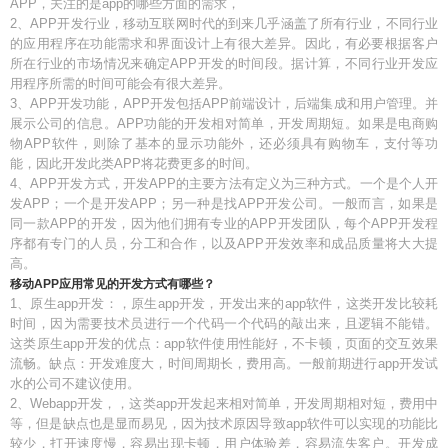
APP，关注的是app的哪些方面的需求，
2、APP开发行业，移动互联网时代的到来几乎涵盖了所有行业，不同行业
的应用程序在功能需求和界面设计上有很大差异。因此，有必要根据客户
所在行业的市场情况来确定APP开发的时间段。据计算，不同行业开发应
用程序所需的时间可能会有很大差异。
3、APP开发功能，APP开发包括APP前端设计，后端集成和用户管理。并
展示公司的信息。APP功能的开发相对简单，开发周期短。如果是电商购
物APP软件，则除了基本的显示功能外，还必须具有购物车，支付等功
能，因此开发此类APP将花费更多的时间。
4、APP开发方式，开发APP的主要方法有定义为三种方式。一个是个人开
发APP；一个是开发APP；另一种是找APP开发公司。一般而言，如果是
同一款APP的开发，因为他们拥有专业的APP开发团队，每个APP开发程
序都有专门的人员，分工和合作，以及APP开发效率和成品质量将大大提
高。
移动APP应用常见的开发方式有哪些？
1、原生app开发：，原生app开发，开发出来的app软件，这类开发比较耗
时间，因为需要技术员进行一个代码一个代码的敲出来，且逻辑不能错。
这类原生app开发的优点：app软件使用性能好，不卡顿，页面的交互效果
流畅。缺点：开发难度大，时间周期长，费用高。一般前期进行app开发试
水的公司不建议使用。
2、Webapp开发，，这类app开发起来相对简单，开发周期相对短，费用中
等，但是缺点也是显而易见，因为技术原因导致app软件可以实现的功能比
较少，打开速度慢，容易出现卡顿，用户体验差，容易流失客户。开发成