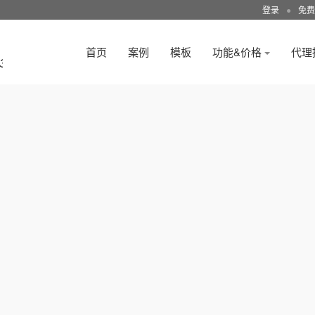
登录
●
免费
首页
案例
模板
功能&价格
代理
3