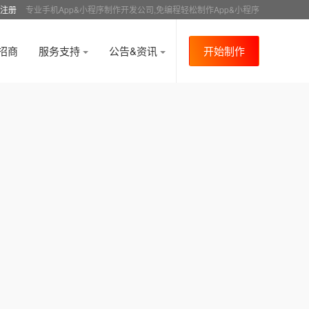
注册
专业手机App&小程序制作开发公司,免编程轻松制作App&小程序
招商
服务支持
公告&资讯
开始制作