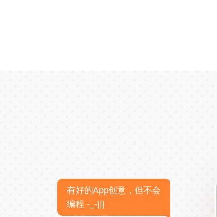
有好的App创意，但不会
编程 -_-|||