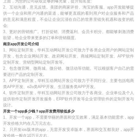
上面，为您的公司获取足够的曝光量，提升知名度;
2、互动沟通，意见反馈。美团的商家评价、淘宝的客服、app开发能够提
供一个企业和用户沟通的渠道，能够更直观的看到用户对企业服务和产品
的意见和满意程度，不会让企业沉浸在自己的世界里错失机遇和改变的机
会;
3、更好的营销推广。打折促销、消费返利、会员卡积分、都能够刺激消费
欲望，给企业带来更多的订单和营销额度。
南京app开发公司介绍
1、网站定制开发，华科互动网站开发公司致力于各类企业用户的网站定制
开发，包含企业网站开发、政府网站开发、商城网站定制开发、APP软件
定制开发、营销型网站定制开发等。
2、包含微官网、微商城、微分销、微活动等功能。可以根据客户自己的需
要进行产品的定制开发。
3、APP定制开发，华科互动网站开发公司致力于不同行业、主要包括电商
类APP开发、o2o类APP开发、生活服务类APP开发。
4、软件定制开发，华科互动网站开发公司致力于各商业、企业单位及个人
提供软件定制开发开发服务，ERP软件开发等企业管理软件的定制开发与
设计。
开发一个app多少钱？app开发费用较低多少
1、开发一个app，不需要华丽的界面和交互效果，满足基本功能需求，app
开发价格大约在几万元左右。
2、只开发ios版本的app，无需开发安卓版本，界面和交互都良好，app开
发价格一般在10万元左右。