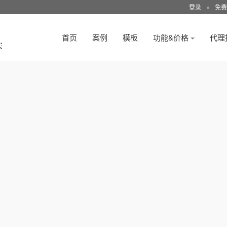
登录
●
免费
首页
案例
模板
功能&价格
代理
3