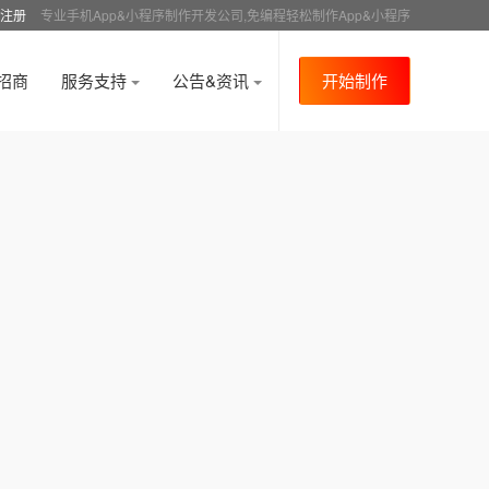
注册
专业手机App&小程序制作开发公司,免编程轻松制作App&小程序
招商
服务支持
公告&资讯
开始制作