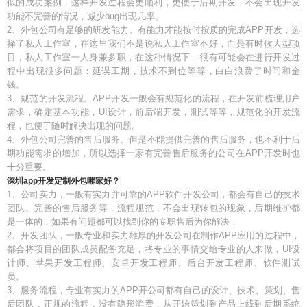
似的成功案例，这样开发过程会更顺利，更便于后期开发，不会出现开发
功能不完善的情况，减少bug出现几率。
2、外包公司有足够的研发能力。有能力才能按时按质的完成APP开发，选
择了私人工作室，在这里我们不是说私人工作室不好，而是有时候大型项
目，私人工作室一人身兼多职，在这种情况下，很有可能会在进行开发过
程中出现很多问题：延误工期，技术不到位等等，白白浪费了时间和金
钱。
3、规范的开发流程。APP开发一般会有规范化的流程，在开发前梳理用户
需求，确定基本功能，UI设计，前后端开发，测试等等，规范化的开发流
程，也便于随时解决出现的问题。
4、外包公司完善的售后服务。但是不能提供完善的售后服务，也不利于后
期功能需求的增加，所以选择一家有完善售后服务的公司在APP开发时也
十分重要。
深圳app开发定制外包哪家好？
1、公司实力，一般有实力并可靠的APP软件开发公司，都会有自己的技术
团队、完善的售后服务等，流程规范，不会出现转包的现象，后期维护都
是一体的，如果有问题都可以找到你的专职售后为你解决，
2、开发团队，一般专业和实力雄厚的开发公司在制作APP应用的过程中，
都会将项目的团队成员配备充足，将专业的事情交给专业的人来做，UI设
计师、苹果开发工程师、安卓开发工程师、后台开发工程师、软件测试
员。
3、服务流程，专业有实力的APP开公司都有自己的设计、技术、策划、售
后团队，正规的流程，没有隐形消费，从开始策划到产品上线到后期系统