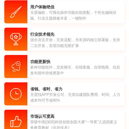
用户体验绝佳
无需编程，可视化操作功能自助搭配，个性化编辑排
版。行业主题模板丰富，一键制作
行业技术领先
源生语言开发，完美适配，另有源码独立部署版，支持
二次开发，实现功能无限扩展
功能更新快
多种功能组件，交友聊天、在线客服、自营电商、信息
发布插件持续更新中
省钱、省时、省力
无需找APP开发公司、无需自建团队费用、时间、人力
成本均可节省90%
市场认可度高
荣获中国(深圳)科技创投创新大赛“一等奖”入选国家义
务教育教材《信息技术》