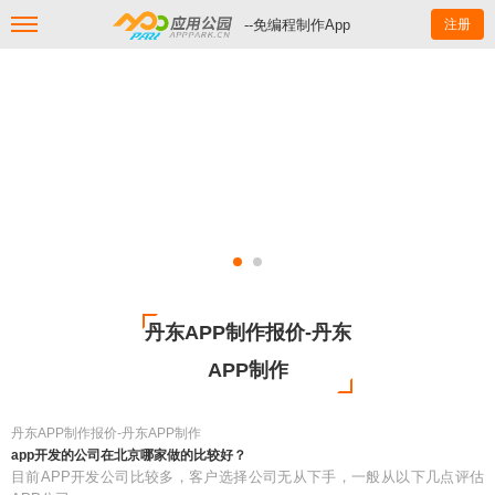
--免编程制作App
注册
丹东APP制作报价-丹东
APP制作
丹东APP制作报价-丹东APP制作
app开发的公司在北京哪家做的比较好？
目前APP开发公司比较多，客户选择公司无从下手，一般从以下几点评估