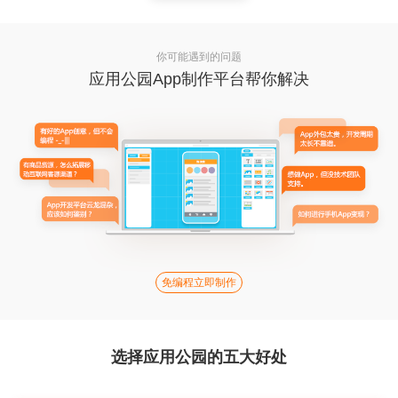
你可能遇到的问题
应用公园App制作平台帮你解决
免编程立即制作
选择应用公园的五大好处