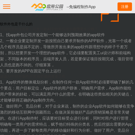
--免编程制作App
注册
软件外包是干什么的_谈谈APP软件制作开发前要做的准备工作
软件外包是干什么的
天瑞地安知道答案：开发一款APP软件应用大概需要多少钱？
1、找app外包公司开发定制一个能够达到预期效果的app软件
2、一般企业要定制开发一款按照自己要求开制作的APP软件，光靠一个或者
几个程序员是搞不定的，导致所开发出来的app软件跟理想中的样子千差万
别，所以想要开发一个理想的app软件，它必须要配置美工ui设计师和前端构
架，不同版本的程序员，后端开发人员，若是要保证项目按期完成，项目管理
人员也是跑不掉的。仔细算算，
3、要开发的APP在固定平台上运行
谈谈APP软件制作开发前要做的准备工作
1、App软件的整体规划分析，在制作任何一款App软件时必须要明确了解的几
个要点：用户目标定位，App软件的用户群体，明确用户需求，App制作能给
用户带来的好处，可以满足用户什么的需求。在明确这些类似相关的关键点，
才能够获得正确的App制作方向。
2、做好用户、竞品分析，对于企业来说，制作的企业App软件如何能够在竞争
激烈的移动互联网中脱颖而出，在做决策前做好产品的营销策略是非常关键
的。在进行App制作时，应该要对目标受众进行分析，同时对用户进行管理，
明确每一类用户的需求特点，赋予他们特殊的分类名，然后挖据出需要的App
功能，再进一步了解每类用户的移动偏好和行为分析。做好了用户、竞品分