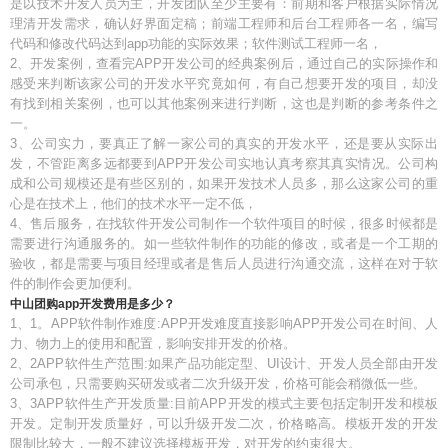
是以技术开发人员为主，开发团队至少主要有：前期和客户根据实际情况
理清开发需求，确认好界面定稿；前端工程师和后台工程师各一名，编写
代码和修改代码达到app功能的实际效果；软件测试工程师一名，
2、开发案例，查看完APP开发公司的经典案例后，通过自己的实际操作和
感受来判断该家公司的开发水平究竟如何，有自己想要开发的项目，却没
有找到相关案例，也可以其他案例来进行判断，这也是判断的参考条件之
一。
3、公司实力，要真正了解一家公司的真实的开发水平，还是要从实际出
发，不管距离多远都要到APP开发公司实地认真考察其真实情况。公司构
成和公司规模还是有些区别的，如果开发技术人员多，那么这家公司的重
心是在技术上，他们的技术水平一定不低，
4、售后服务，在找软件开发公司制作一个软件项目的时候，很多时候都是
需要进行沟通服务的。如一些软件制作的功能的修改，或者是一个工期的
验收，都是需要与项目经理或者是售后人员进行沟通交流，这样在对于软
件的制作会更加便利。
中山团购app开发费用是多少？
1、1。APP软件制作难度:APP开发难度直接影响APP开发公司在时间、人
力、物力上的使用和配置，影响安排开发的价格。
2、2APP软件生产范围:如果产品功能定型、UI设计、开发人员全部由开发
公司承包，只需要购买研发或者二次升级开发，价格可能会稍微低一些。
3、3APP软件生产开发质量:目前APP开发的模式主要包括定制开发和模板
开发。定制开发质量好，可以升级开发二次，价格略高。模板开发的开发
限制比较大，一般不建议选择模板开发，对开发的约束很大。