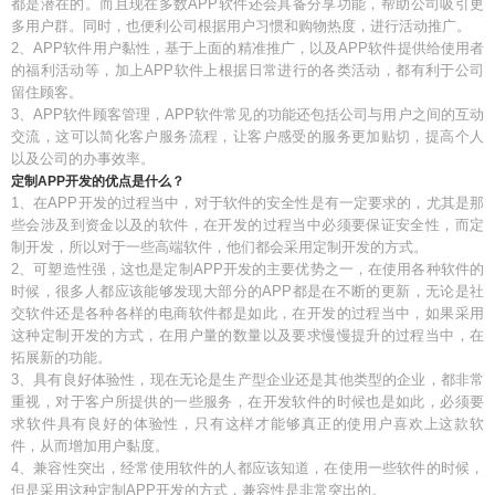
都是潜在的。而且现在多数APP软件还会具备分享功能，帮助公司吸引更
多用户群。同时，也便利公司根据用户习惯和购物热度，进行活动推广。
2、APP软件用户黏性，基于上面的精准推广，以及APP软件提供给使用者
的福利活动等，加上APP软件上根据日常进行的各类活动，都有利于公司
留住顾客。
3、APP软件顾客管理，APP软件常见的功能还包括公司与用户之间的互动
交流，这可以简化客户服务流程，让客户感受的服务更加贴切，提高个人
以及公司的办事效率。
定制APP开发的优点是什么？
1、在APP开发的过程当中，对于软件的安全性是有一定要求的，尤其是那
些会涉及到资金以及的软件，在开发的过程当中必须要保证安全性，而定
制开发，所以对于一些高端软件，他们都会采用定制开发的方式。
2、可塑造性强，这也是定制APP开发的主要优势之一，在使用各种软件的
时候，很多人都应该能够发现大部分的APP都是在不断的更新，无论是社
交软件还是各种各样的电商软件都是如此，在开发的过程当中，如果采用
这种定制开发的方式，在用户量的数量以及要求慢慢提升的过程当中，在
拓展新的功能。
3、具有良好体验性，现在无论是生产型企业还是其他类型的企业，都非常
重视，对于客户所提供的一些服务，在开发软件的时候也是如此，必须要
求软件具有良好的体验性，只有这样才能够真正的使用户喜欢上这款软
件，从而增加用户黏度。
4、兼容性突出，经常使用软件的人都应该知道，在使用一些软件的时候，
但是采用这种定制APP开发的方式，兼容性是非常突出的。