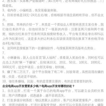
2、惠头条：头条帐户金额随时，满1元即可，还有商城好礼任你挑选.，门
槛超低。
3、省内存，小编精选，免安装极速体验。
4、目前价格是19元~24元左右/枚，价格根据市场交易稍有浮动，但不会太
大。
5、然猫。简单的介绍一下，本质是一个类似众人帮那样悬赏主发任务，我
们做任务的平台，但他却添加了一项新的内容：注册送两只猫和两个猫
窝。猫的分红来自于任务利润及猫窝销售收入，平台每天将会拿出80%以
上作为玩家分红，这是多大的让利各位应该很清楚现在换算下来价格浮动
在4毛/每只猫。
6、这同样是搜狐旗下的一款赚钱软件，与搜狐新闻资讯版有点类似，
7、
8、小啄赚钱，新人点击首页“新人福利”，查看新人奖励任务，同时也可以
点击上方的“啄一下赚钱”，后续满10元、20元、50元、100元、1000元、
3000元可，提交申请后，全部无审核，秒到账。
9、赚了有二万元了。这个平台我做了有二年，比较靠谱，虽然说现在赚的
慢，但是，也还是不错的。
10、做任务赚钱。比如，有的是需要注册的，有的是需要签到的等。
企业电商app开发需要多少钱？电商app开发有哪些好处？
1、自主运营，打造一个属于自己的电商app平台，可以建立会员积分系
统，用户消费越多，优惠越多，越不容易流失。
2、打造多级分销系统：物以类聚人以群分，客户比商家更懂客户，借助分
销、拼团功能模块，打造社家裂变营销，粉丝可以分享商品给好友，赚取