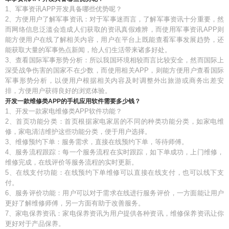
1、军事资讯APP开发具备哪些优势呢？
2、方便用户了解军事资讯：对于军事迷而言，了解军事资讯十分重要，然
而网络信息泛滥会造成人们获取的资讯真假难辨，而使用军事资讯APP则
能方便用户在线了解相关内容，用户在平台上既能查看军事发展趋势，还
能获取大量的军事热点新闻，给人们生活带来诸多好处。
3、查看国际军事形势分析：所以我国环境相较而言比较安全，然而国际上
深受战争伤害的国家不在少数，而使用相关APP，则能方便用户查看国际
军事形势分析，以便用户根据相关内容及时调整外出旅游或商务出差安
排，方便用户获得良好的浏览体验。
开发一款维修类APP的手机应用软件需要多少钱？
1、开发一款家电维修类APP软件功能？
2、首页功能分类：首页根据家电家居的不同的种类功能分类，如家电维
修，家电清洁维护这些功能分类，便于用户选择。
3、维修预约下单：服务需求，直接在线预约下单，等待师傅。
4、服务流程跟踪：每一个服务流程在实时跟踪，如下单成功，上门维修，
维修完成，在线评价等服务流程的实时更新。
5、在线支付功能：在线预约下单维修可以直接在线支付，也可以线下支
付。
6、服务评价功能：用户可以对于需求在线进行服务评价，一方面能让用户
更好了解维修师傅，另一方面有助于改善服务。
7、家电保养资讯：家电保养资讯为用户提供各种资讯，维修保养资讯让你
更好对于产品保养。