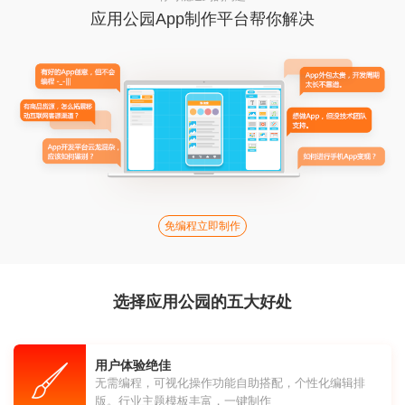
应用公园App制作平台帮你解决
免编程立即制作
选择应用公园的五大好处
用户体验绝佳
无需编程，可视化操作功能自助搭配，个性化编辑排
版。行业主题模板丰富，一键制作