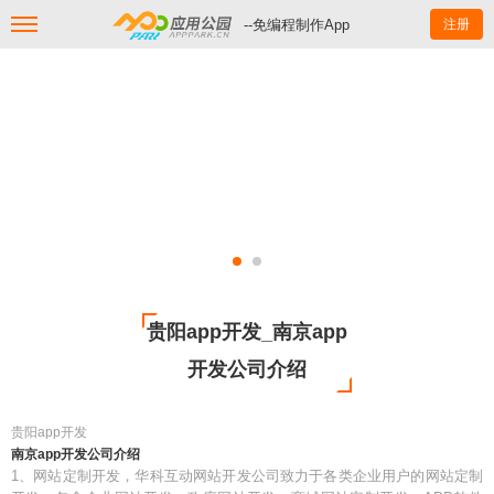
--免编程制作App
注册
贵阳app开发_南京app
开发公司介绍
贵阳app开发
南京app开发公司介绍
1、网站定制开发，华科互动网站开发公司致力于各类企业用户的网站定制