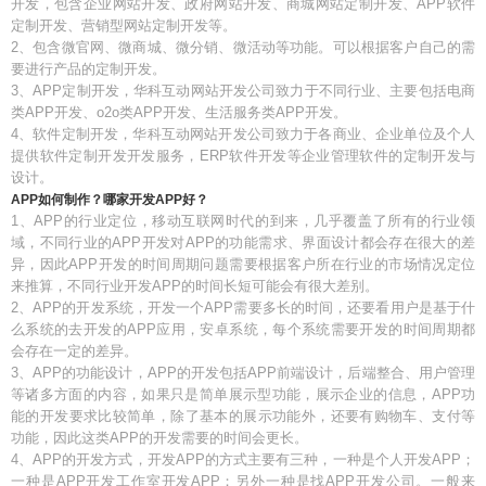
开发，包含企业网站开发、政府网站开发、商城网站定制开发、APP软件
定制开发、营销型网站定制开发等。
2、包含微官网、微商城、微分销、微活动等功能。可以根据客户自己的需
要进行产品的定制开发。
3、APP定制开发，华科互动网站开发公司致力于不同行业、主要包括电商
类APP开发、o2o类APP开发、生活服务类APP开发。
4、软件定制开发，华科互动网站开发公司致力于各商业、企业单位及个人
提供软件定制开发开发服务，ERP软件开发等企业管理软件的定制开发与
设计。
APP如何制作？哪家开发APP好？
1、APP的行业定位，移动互联网时代的到来，几乎覆盖了所有的行业领
域，不同行业的APP开发对APP的功能需求、界面设计都会存在很大的差
异，因此APP开发的时间周期问题需要根据客户所在行业的市场情况定位
来推算，不同行业开发APP的时间长短可能会有很大差别。
2、APP的开发系统，开发一个APP需要多长的时间，还要看用户是基于什
么系统的去开发的APP应用，安卓系统，每个系统需要开发的时间周期都
会存在一定的差异。
3、APP的功能设计，APP的开发包括APP前端设计，后端整合、用户管理
等诸多方面的内容，如果只是简单展示型功能，展示企业的信息，APP功
能的开发要求比较简单，除了基本的展示功能外，还要有购物车、支付等
功能，因此这类APP的开发需要的时间会更长。
4、APP的开发方式，开发APP的方式主要有三种，一种是个人开发APP；
一种是APP开发工作室开发APP；另外一种是找APP开发公司。一般来