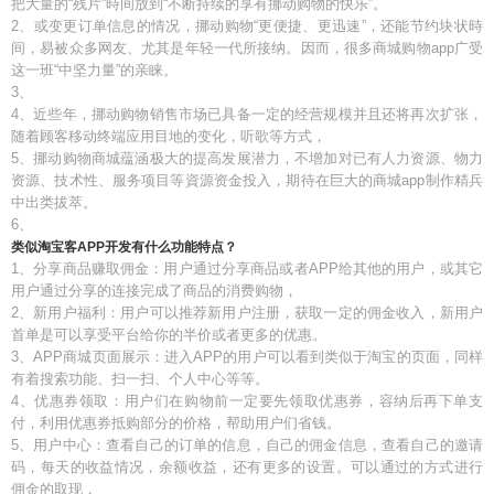
把大量的“残片”時间放到“不断持续的享有挪动购物的快乐”。
2、或变更订单信息的情况，挪动购物“更便捷、更迅速”，还能节约块状時
间，易被众多网友、尤其是年轻一代所接纳。因而，很多商城购物app广受
这一班“中坚力量”的亲睐。
3、
4、近些年，挪动购物销售市场已具备一定的经营规模并且还将再次扩张，
随着顾客移动终端应用目地的变化，听歌等方式，
5、挪动购物商城蕴涵极大的提高发展潜力，不增加对已有人力资源、物力
资源、技术性、服务项目等資源资金投入，期待在巨大的商城app制作精兵
中出类拔萃。
6、
类似淘宝客APP开发有什么功能特点？
1、分享商品赚取佣金：用户通过分享商品或者APP给其他的用户，或其它
用户通过分享的连接完成了商品的消费购物，
2、新用户福利：用户可以推荐新用户注册，获取一定的佣金收入，新用户
首单是可以享受平台给你的半价或者更多的优惠。
3、APP商城页面展示：进入APP的用户可以看到类似于淘宝的页面，同样
有着搜索功能、扫一扫、个人中心等等。
4、优惠券领取：用户们在购物前一定要先领取优惠券，容纳后再下单支
付，利用优惠券抵购部分的价格，帮助用户们省钱。
5、用户中心：查看自己的订单的信息，自己的佣金信息，查看自己的邀请
码，每天的收益情况，余额收益，还有更多的设置。可以通过的方式进行
佣金的取现，