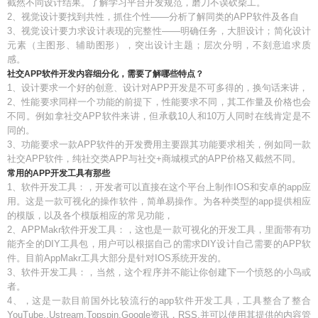
截然不同设计结果。了解学习平台开发规范，磨刀不误砍柴工。
2、视觉设计要找到共性，抓住个性——分析了解同类的APP软件及各自
3、视觉设计要力求设计表现的完整性——明确任务，大胆设计；简化设计
元素（主图形、辅助图形），突出设计主题；层次分明，不刻意追求质
感。
社交APP软件开发内容细分化，需要了解哪些特点？
1、设计要求一个好的创意、设计对APP开发是不可多得的，换句话来讲，
2、性能要求同样一个功能的前提下，性能要求不同，其工作量及价格也会
不同。例如拿社交APP软件来讲，但承载10人和10万人同时在线肯定是不
同的。
3、功能要求一款APP软件的开发费用主要跟其功能要求相关，例如同一款
社交APP软件，纯社交类APP与社交+商城模式的APP价格又截然不同。
常用的APP开发工具有那些
1、软件开发工具：，开发者可以直接在这个平台上制作IOS和安卓的app应
用。这是一款可视化的操作软件，简单易操作。为各种类型的app提供相应
的模版，以及各个模版相应的常见功能，
2、APPMakr软件开发工具：，这也是一款可视化的开发工具，里面带有功
能齐全的DIY工具包，用户可以根据自己的需求DIY设计自己需要的APP软
件。目前AppMakr工具大部分是针对IOS系统开发的。
3、软件开发工具：，当然，这个程序并不能让你创建下一个愤怒的小鸟或
者。
4、，这是一款目前国外比较流行的app软件开发工具，工具整合了整合
YouTube,,Ustream,Topspin,Google资讯，RSS,并可以使用其提供的内容管