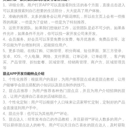
1、详细分类。用户打开APP可以直接看到生活的各个方面，直接点击进入
可以直接搜索到自己想要的生活部分，大大提高了用户体验。
2、准确的推荐。太多的服务会让用户眼花缭乱，所以在主页上会有一些推
荐的商家，一些是为了促销，一些是为了特别推荐。
3、运营开发团队。如果我们想做好工作，运营团队是必不可少的。如果条
件允许，如果条件不允许，你可以找一家开发公司来开发。
4、会员服务。好会员可以享受免费分发费、每月优惠券、免费品尝等。这
不仅能为平台增加利润，还能留住用户。
5、更多功能。在线订购、订购管理、积分商城、短信界面、第三方登录、
安卓、IOS、个人电脑、网络、支付界面、订单记录、订单处理、、客户购
买、产品管理、折扣套餐、区域管理、经销商管理、商户方、区域管理员
等
甜点APP开发功能特点介绍
1、个性化推荐：根据用户的喜好，为用户推荐甜点或者是甜点教程，让用
户能够学会甜点搭配的小知识以及甜点制作的技巧。
2、甜点店推荐：为用户推荐各种热门甜点店，并且为用户介绍招牌的甜
点，让用户选择自己喜欢的店铺和甜点。
3、个性化定制：用户可以根据个人口味来让店家帮忙定制，定制好的产品
会直接送到用户手中。
4、甜点分享：也可以为其他用户**评论。
5、甜点达人：经常发布自己的作品教程，并且获得**评论人数多的用户，
可以获得甜点达人的称号。用户可以关注自己喜欢的甜点达人，及时获取