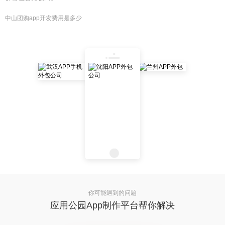
中山团购app开发费用是多少
你可能遇到的问题
应用公园App制作平台帮你解决