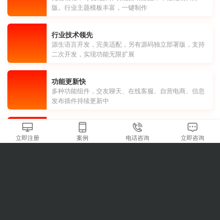
版。行业主题模板丰富，一键制作
行业技术领先
源生语言开发，完美适配，另有源码独立部署版，支持
二次开发，实现功能无限扩展
功能更新快
多种功能组件，交友聊天、在线客服、自营电商、信息
发布插件持续更新中
省钱、省时、省力
立即注册
案例
电话咨询
立即咨询
无需找APP开发公司、无需自建团队费用、时间、人力
成本均可节省90%
市场认可度高
荣获中国(深圳)科技创投创新大赛“一等奖”入选国家义
务教育教材《信息技术》