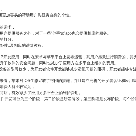
，
从而更加容易的帮助用户彰显资自身的个性。
化的需求，
用户提供服务之外，对于一些“伸手党”app也会提供相应的服务。
应的打分。
础教程以及相应的进阶教程。
个APP开发应用，同时在安卓与苹果平台上发布运营，其用户愿意进行消费的，其
提升了软件的安全问题，同时也减少了应用方在多平台上维护的费用。
动设备的型号较少，为开发者软件开发能够减少适配问题的阻碍，开发者能够专
来看，苹果对IOS生态采取了封闭的措施，并且建立完善的开发者认证和应用
标消费人群比较富足，
用商店，有效减少了应用方多平台上的维护费用。
pp软件开发可分为三个阶段，第二阶段是研发阶段，第三阶段是发布阶段。每个