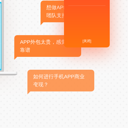
想做APP，但没有技术
团队支持
[关闭]
APP外包太贵，感觉不
靠谱
如何进行手机APP商业
变现？