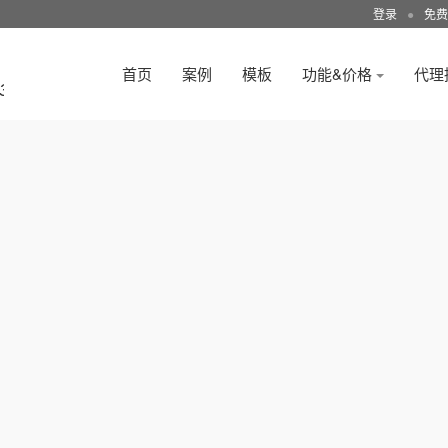
登录
●
免费
首页
案例
模板
功能&价格
代理
3