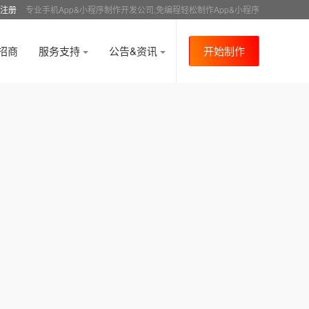
注册
专业手机App&小程序制作开发公司,免编程轻松制作App&小程序
招商
服务支持
公告&资讯
开始制作