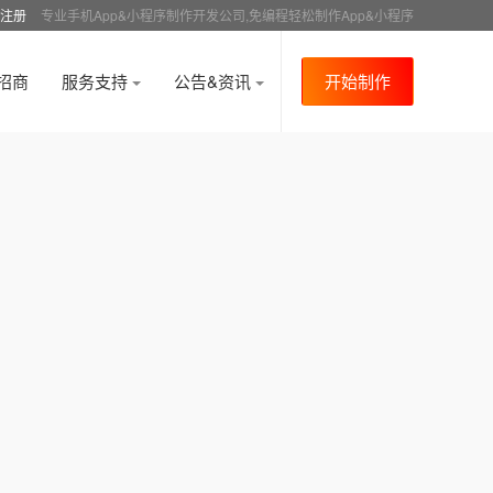
注册
专业手机App&小程序制作开发公司,免编程轻松制作App&小程序
招商
服务支持
公告&资讯
开始制作