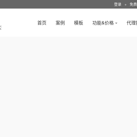
登录
●
免费
首页
案例
模板
功能&价格
代理
3