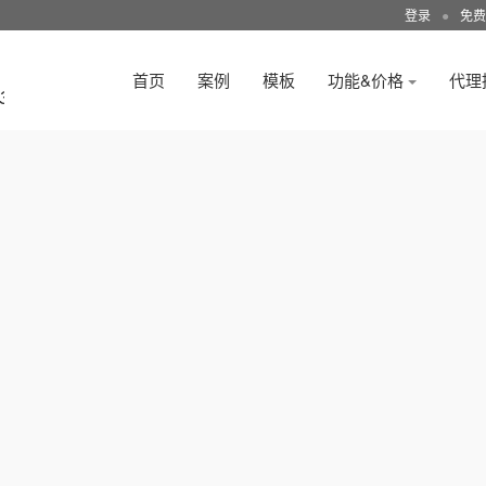
登录
●
免费
首页
案例
模板
功能&价格
代理
3