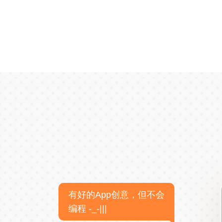
有好的App创意，但不会
编程 -_-|||