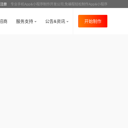
注册
专业手机App&小程序制作开发公司,免编程轻松制作App&小程序
招商
服务支持
公告&资讯
开始制作