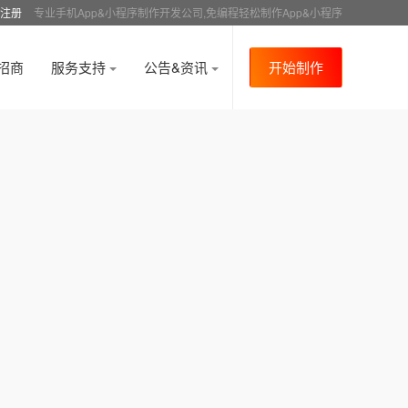
注册
专业手机App&小程序制作开发公司,免编程轻松制作App&小程序
招商
服务支持
公告&资讯
开始制作