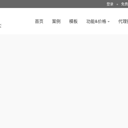
登录
●
免费
首页
案例
模板
功能&价格
代理
3