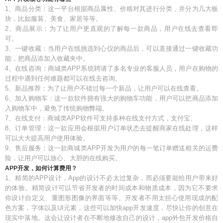
1、商品分类：这一平台根据商品属性、价格对其进行分类，并分为几大板
块，比如服装、美食、家居等等。
2、商品展示：为了让用户更直观的了解每一款商品，用户在线去查看即
可。
3、一键收藏：当用户在线挑选到心仪的商品后，可以直接通过一键收藏功
能，把商品添加入收藏夹中。
4、在线咨询：商城类APP系统聘请了多名专业的客服人员，用户在购物的
过程中遇到任何难题都可以在线去咨询。
5、新品推荐：为了让用户不错过每一个新品，让用户可以在线查看。
6、加入购物车：这一款软件拥有强大的购物车功能，用户可以把商品添加
入购物车中，避免了传统购物弊端。
7、在线支付：商城类APP软件可支持多种在线支付方式，支付宝、
8、订单管理：这一款应用会根据用户订单状态去提醒商家在线处理，这样
可以大大提高用户使用体验。
9、售后服务：这一款商城类APP开发为用户的每一笔订单赠送相关的运费
险，让用户可以放心、大胆的在线购买。
APP开发，如何计算费用？
1、精简的APP设计，App的设计不必太过复杂，而必须要能给用户带来好
的体验。精简设计可以节省开发者的时间成本和物质成本，因为它不要求
你设计自定义、重图形图像的界面等等。开发者不用太担心使用现成的配
色方案，字体以及UI元素，这些可以加快app开发速度，尽快让你的创意在
现实中落地。这会让设计者在不断地修改自己的设计，app外包开发价格自