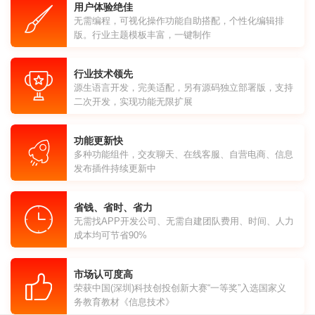
用户体验绝佳
无需编程，可视化操作功能自助搭配，个性化编辑排
版。行业主题模板丰富，一键制作
行业技术领先
源生语言开发，完美适配，另有源码独立部署版，支持
二次开发，实现功能无限扩展
功能更新快
多种功能组件，交友聊天、在线客服、自营电商、信息
发布插件持续更新中
省钱、省时、省力
无需找APP开发公司、无需自建团队费用、时间、人力
成本均可节省90%
市场认可度高
荣获中国(深圳)科技创投创新大赛“一等奖”入选国家义
务教育教材《信息技术》