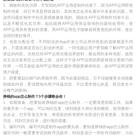
1、测验和优化功用，尽管到此APP运用是制作结束了，因为APP运用即使
制作结束，但它毕竟是榜首版别，其间肯定会存在着许许多多的问题，而
这些问题在制作中往往是很难被发现的。因此在APP运用制作结束今后，
以及不断优化其功用，如此能将APP运用傍边留传的问题给处理掉，使
APP运用具有更好的质量。而APP运用也才能够获得更抱负的作用，使企
业得到更好展开。
2、色彩分配合理，不同职业的App开发公司运用对色彩的选择都是不同
的，只需选择适宜自己职业的色彩，一同也能运用户更简略了解APP运用
傍边的内容。当然任何APP运用在规划界面时，都会用到多种色彩，故而
在主次次第和怎么分配上面，这样才干使APP运用的界面体现出更精巧的
作用，一同又能促使APP运用的主题作用能更赋有特征，使APP运用深受
用户喜爱。
3、想要规划出精巧的界面作用，因为在规划傍边，它不仅能够更生动形象
的描绘内容，更清楚地向用户传递信息，不过需求留心的是，然后发生十
分晦气的影响。
挣钱的app怎么制作？3个步骤教会你！
1、前期准备，想要知道挣钱的app怎么制作，一定要清楚前期工作。如果
你要开发一个app，可以询问百度，得到很多大神分享的教程，按照教程一
步步走，打开安装文件夹，将里面的所有部件全部进行安装更新，安装成
功后，找到它的目录，进行项目搭建。
2、编写代码，编写代码是制作app的重头戏，要知道挣钱的app怎么制作，
编写代码一般需要专业的程序员操作，特别是设计一些软件功能时，小白