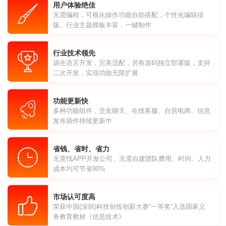
用户体验绝佳
无需编程，可视化操作功能自助搭配，个性化编辑排
版。行业主题模板丰富，一键制作
行业技术领先
源生语言开发，完美适配，另有源码独立部署版，支持
二次开发，实现功能无限扩展
功能更新快
多种功能组件，交友聊天、在线客服、自营电商、信息
发布插件持续更新中
省钱、省时、省力
无需找APP开发公司、无需自建团队费用、时间、人力
成本均可节省90%
市场认可度高
荣获中国(深圳)科技创投创新大赛“一等奖”入选国家义
务教育教材《信息技术》