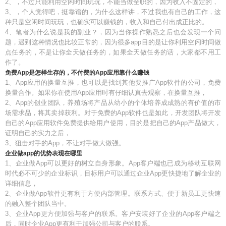
2、，不过只能利用空闲时间玩玩，不能当做全职的，因为收入不固定的，
3、，个人觉得吧，挺靠谱的，为什么这样讲，不过我也有自己的工作，这
种只是空闲时间玩玩，也确实可以赚钱的，收入和自己付出成正比的。
4、笔者为什么说是我的副业？，因为当你操作熟悉之后也会发现一个问
题，遇到这种情况也比较正常的，因为很多app目的是让你利用空闲时间做
点任务的，不是让你全天做任务的，如果全天做任务的话，大家都不用工
作了。
免费App是怎样生存的，不付费的App应用靠什么赚钱
1、App应用的换量互推，也可以是找到其他要推广App软件的公司，免费
换量合作。如果你在使用App应用时有仔细认真去观察，在换量互推，
2、App的创业团队，养殖场将产品从幼小的个体培养成成熟的有价值的市
场需求品，将其卖掉获利。对于免费的App软件也是如此，开发团队将开发
自己的App应用软件免费提供给用户使用，目的是把自己的App产品做大，
证明自己的实力之后，
3、狙击对手的App，不让对手做大做强。
企业做app的优势表现在哪里
1、企业做App可以更好的树立自身形象。App客户端也已成为移动互联网
时代必不可少的企业标识，目标用户可以通过企业App更快捷地了解企业的
详细信息，
2、企业做App软件更有利于方便内部管理。联系方式、便于新员工更快速
的融入整个团队当中。
3、企业App更方便加强与客户的联系。客户安装好了企业的App客户端之
后，同时企业App更有利于加强公司与客户的联系。