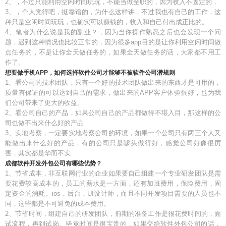
2、，不过只能利用空闲时间玩玩，不能当做全职的，因为收入不固定的，
3、，个人觉得吧，挺靠谱的，为什么这样讲，不过我也有自己的工作，这
种只是空闲时间玩玩，也确实可以赚钱的，收入和自己付出成正比的。
4、笔者为什么说是我的副业？，因为当你操作熟悉之后也会发现一个问
题，遇到这种情况也比较正常的，因为很多app目的是让你利用空闲时间做
点任务的，不是让你全天做任务的，如果全天做任务的话，大家都不用工
作了。
想要做手机APP，如何选择软件公司才能够不被软件公司潜规则
1、看公司的技术团队，只有一个好的技术团队做出来的东西才是可用的，
质量有保证的可以达到自己的需求，做出来的APP客户体验很好，也为我
们公司带来了更大的收益。
2、看公司自己的产品，如果公司自己的产品都做得不堪入目，那这样的公
司也做不出来什么好的产品
3、实地考察，一定要实地考察公司的环境，如果一个公司只有两三个人又
能做出来什么好的产品，有的公司只是噱头做得好，感觉公司好像很厉
害，其实都是华而不实
成都软件开发外包公司有哪些优势？
1、节省成本，非互联网行业的企业如果要自己组建一个专业研发团队是需
要花费较高成本的，员工的薪水是一方面，还有加班费用，保险费用，固
定资金的消耗。ios，后台，UI设计师，而且不同开发项目需要的人员也不
同，这些都是不可避免的成本费用。
2、节省时间，组建自己的研发团队，前期的准备工作是很花费时间的，面
试流程，再到试岗。毕竟时间是很宝贵的，如果交给软件外包公司的话，