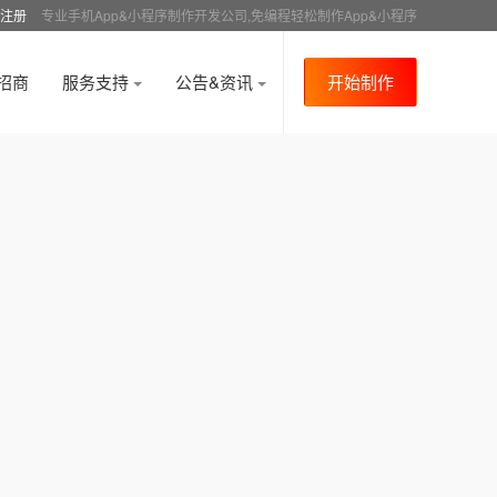
注册
专业手机App&小程序制作开发公司,免编程轻松制作App&小程序
招商
服务支持
公告&资讯
开始制作