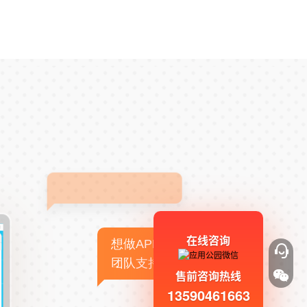
在线咨询
想做APP，但没有技术
团队支持
售前咨询热线
13590461663