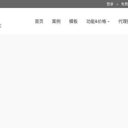
登录
●
免费
首页
案例
模板
功能&价格
代理
3