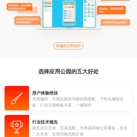
免编程立即制作
选择应用公园的五大好处
用户体验绝佳
无需编程，可视化操作功能自助搭配，个性化编辑排
版。行业主题模板丰富，一键制作
行业技术领先
源生语言开发，完美适配，另有源码独立部署版，支持
二次开发，实现功能无限扩展