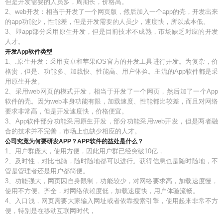
但是开发需要的人员多，周期长，价格高。
2、web开发：相当于开发了一个网页版，然后加入一个app的壳，开发出来
的app功能少，性能差，但是开发需要的人员少，速度快，所以成本低。
3、即app部分采用原生开发，但是目前技术不成熟，市场缺乏对应的开发
人才。
开发App软件类型
1、.原生开发：采用安卓和苹果iOS官方的开发工具进行开发。为复杂，价
格贵，但是、功能多、加载快、性能高、用户体验。主流的App软件都是采
用原生开发。
2、采用web网页的模式开发，相当于开发了一个网页，然后加了一个App
软件的壳。因为web本身功能有限，加载速度、性能都比较差，而且对网络
要求非常高，但是开发速度快，价格便宜。
3、App软件部分功能采用原生开发，部分功能采用web开发，但是两者融
合的技术并不完善，市场上也缺少相应的人才。
公司究竟为何要研发APP？APP软件的益处是什么？
1、用户群庞大，使用方便，因此用户群已经突破10亿，
2、及时性，对比电脑，随时随地都可以进行。获得信息也是随时随地，不
管是管理者还是用户都简便。
3、功能强大，网页因自身限制，功能较少，对网络要求高，加载速度慢，
使用不方便。齐全，对网络依赖度低，加载速度快，用户体验流畅。
4、入口浅，网页需要大家输入网址或者依靠搜索引擎，使用起来非常不方
便，特别是在移动互联网时代，