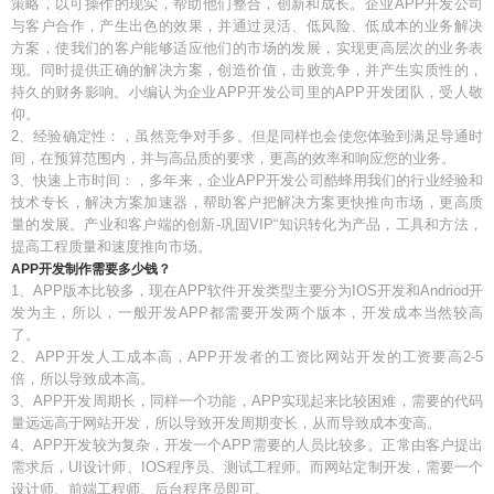
策略，以可操作的现实，帮助他们整合，创新和成长。企业APP开发公司
与客户合作，产生出色的效果，并通过灵活、低风险、低成本的业务解决
方案，使我们的客户能够适应他们的市场的发展，实现更高层次的业务表
现。同时提供正确的解决方案，创造价值，击败竞争，并产生实质性的，
持久的财务影响。小编认为企业APP开发公司里的APP开发团队，受人敬
仰。
2、经验确定性：，虽然竞争对手多。但是同样也会使您体验到满足导通时
间，在预算范围内，并与高品质的要求，更高的效率和响应您的业务。
3、快速上市时间：，多年来，企业APP开发公司酷蜂用我们的行业经验和
技术专长，解决方案加速器，帮助客户把解决方案更快推向市场，更高质
量的发展。产业和客户端的创新-巩固VIP“知识转化为产品，工具和方法，
提高工程质量和速度推向市场。
APP开发制作需要多少钱？
1、APP版本比较多，现在APP软件开发类型主要分为IOS开发和Andriod开
发为主，所以，一般开发APP都需要开发两个版本，开发成本当然较高
了。
2、APP开发人工成本高，APP开发者的工资比网站开发的工资要高2-5
倍，所以导致成本高。
3、APP开发周期长，同样一个功能，APP实现起来比较困难，需要的代码
量远远高于网站开发，所以导致开发周期变长，从而导致成本变高。
4、APP开发较为复杂，开发一个APP需要的人员比较多。正常由客户提出
需求后，UI设计师、IOS程序员、测试工程师。而网站定制开发，需要一个
设计师、前端工程师、后台程序员即可。